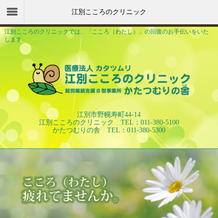
江別こころのクリニック
江別こころのクリニックでは、「こころ（わたし）」の回復のお手伝いをいた
します
江別市野幌寿町44-14
江別こころのクリニック TEL：011-380-5100
かたつむりの舎 TEL：011-380-5300