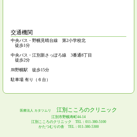
交通機関
中央バス・野幌見晴台線 第2小学校北
徒歩1分
中央バス・江別新さっぽろ線 3番通8丁目
徒歩2分
JR野幌駅 徒歩15分
駐車場 有り（６台）
江別こころのクリニック
医療法人 カタツムリ
江別市野幌寿町44-14
江別こころのクリニック TEL：011-380-5100
かたつむりの舎 TEL：011-380-5300